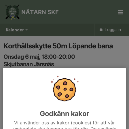
NÄTARN SKF
Logga in
Kalender
Korthållsskytte 50m Löpande bana
Onsdag 6 maj, 18:00-20:00
Skjutbanan Järsnäs
Samling: 18:00
Godkänn kakor
Vi använder oss av kakor (cookies) för att vår
webbplats ska fungera bra för dig. De används