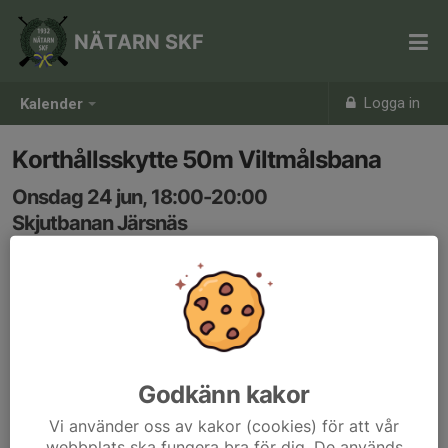
NÄTARN SKF
Logga in
Kalender
Korthållsskytte 50m Viltmålsbana
Onsdag 24 jun, 18:00-20:00
Skjutbanan Järsnäs
Samling: 18:00
Godkänn kakor
Vi använder oss av kakor (cookies) för att vår
webbplats ska fungera bra för dig. De används