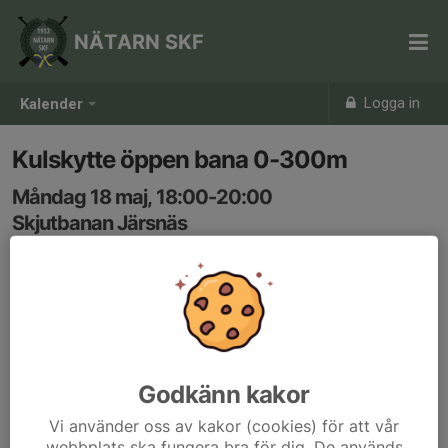
NÄTARN SKF
Logga in
Kalender
Kulskytte öppen bana 0-300m
Måndag 18 maj, 18:00-20:00
Skjutbanan Järsnäs
Samling: 18:00
Vid fler än 2 skyttar utses skjutledare på plats.
Godkänn kakor
Vi använder oss av kakor (cookies) för att vår
webbplats ska fungera bra för dig. De används