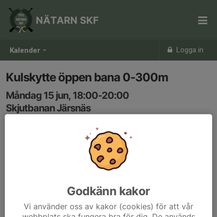
NÄTARN SKF
Logga in
Kalender
Kulskytte öppen bana 0-300m
Måndag 15 jun, 18:00-20:00
Skjutbanan Järsnäs
Samling: 18:00
Vid fler än 2 skyttar utses skjutledare på plats.
Godkänn kakor
Vi använder oss av kakor (cookies) för att vår
webbplats ska fungera bra för dig. De används