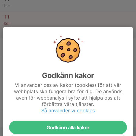
Lör
11
Sön
v.7
12
Mån
13
Tis
Godkänn kakor
14
18:00
Luftgevärsskytte, serietävling 10
Vi använder oss av kakor (cookies) för att vår
20:00
Ons
Klubbstugan Järsnäs
webbplats ska fungera bra för dig. De används
även för webbanalys i syfte att hjälpa oss att
15
förbättra våra tjänster.
Tor
Så använder vi cookies
16
Fre
Godkänn alla kakor
17