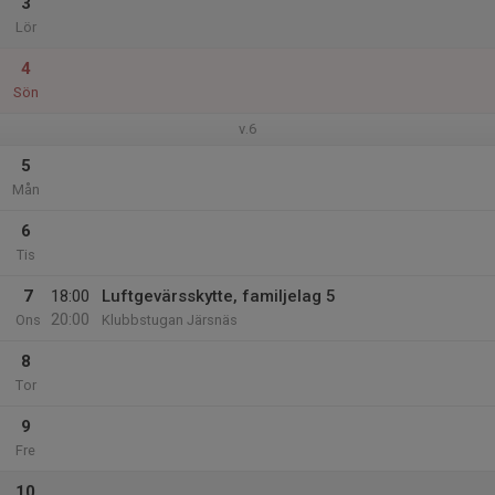
3
Lör
4
Sön
v.6
5
Mån
6
Tis
7
18:00
Luftgevärsskytte, familjelag 5
20:00
Ons
Klubbstugan Järsnäs
8
Tor
9
Fre
10