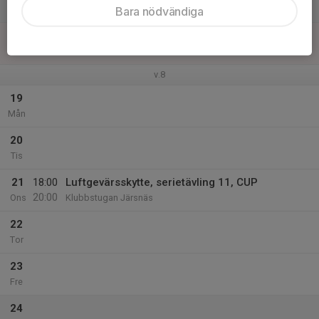
Lör
Bara nödvändiga
18
Sön
v.8
19
Mån
20
Tis
21
18:00
Luftgevärsskytte, serietävling 11, CUP
20:00
Ons
Klubbstugan Järsnäs
22
Tor
23
Fre
24