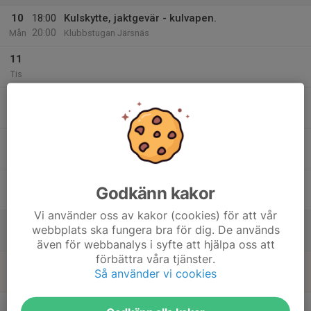
10
18:00
Kulskytte, jaktgevär - kulvapen.
20:00
Mån
Klubbstugan Järsnäs
11
Tis
12
Ons
13
18:00
Sporting: Hagelskytte, Hjortebo
20:00
Tor
Klubbstugan Järsnäs
14
Godkänn kakor
Fre
Vi använder oss av kakor (cookies) för att vår
15
webbplats ska fungera bra för dig. De används
Lör
även för webbanalys i syfte att hjälpa oss att
förbättra våra tjänster.
16
Så använder vi cookies
Sön
v.25