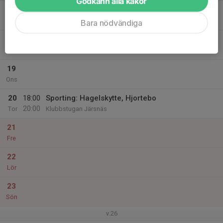
Godkänn alla kakor
17
18:00
Kulskytte, jaktgevär - kulvapen.
20:00
Mån
Klubbstugan Järsnäs
Bara nödvändiga
18
Tis
19
Ons
20
18:00
Sporting: Hagelskytte, Hjortebo
20:00
Tor
Klubbstugan Järsnäs
21
Fre
22
Lör
23
Sön
v.26