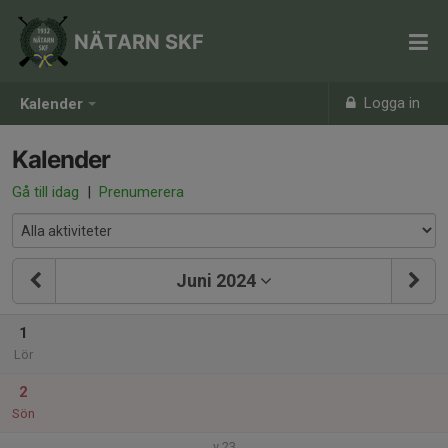
NÄTARN SKF
Logga in
Kalender
Kalender
Gå till idag
|
Prenumerera
Juni 2024
1
Lör
2
Sön
v.23