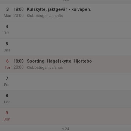
3
18:00
Kulskytte, jaktgevär - kulvapen.
20:00
Mån
Klubbstugan Järsnäs
4
Tis
5
Ons
6
18:00
Sporting: Hagelskytte, Hjortebo
20:00
Tor
Klubbstugan Järsnäs
7
Fre
8
Lör
9
Sön
v.24