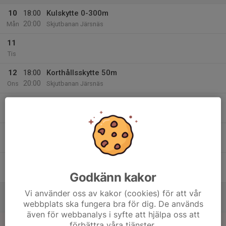
10
18:00
Kulskytte 0-300m
20:00
Mån
Skjutbanan Järsnäs
11
Tis
12
18:00
Korthållsskytte 50m
20:00
Ons
Skjutbanan Järsnäs
13
18:00
Lerduveskytte/Sporting
20:00
Tor
Hjortebo, nära skyttestugan Järsnäs
18:00
Styrelsemöte
Styrelse
20:00
Klubbstugan
14
Fre
Godkänn kakor
15
Vi använder oss av kakor (cookies) för att vår
webbplats ska fungera bra för dig. De används
Lör
även för webbanalys i syfte att hjälpa oss att
16
förbättra våra tjänster.