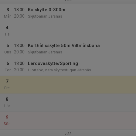
3
18:00
Kulskytte 0-300m
20:00
Mån
Skjutbanan Järsnäs
4
Tis
5
18:00
Korthållsskytte 50m Viltmålsbana
20:00
Ons
Skjutbanan Järsnäs
6
18:00
Lerduveskytte/Sporting
20:00
Tor
Hjortebo, nära skyttestugan Järsnäs
7
Fre
8
Lör
9
Sön
v.33