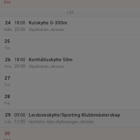
Sön
v.35
24
18:00
Kulskytte 0-300m
20:00
Mån
Skjutbanan Järsnäs
25
Tis
26
18:00
Korthållsskytte 50m
20:00
Ons
Skjutbanan Järsnäs
27
Tor
28
Fre
29
09:00
Lerduveskytte/Sporting Klubbmästerskap
11:00
Lör
Hjortebo, nära skyttestugan Järsnäs
30