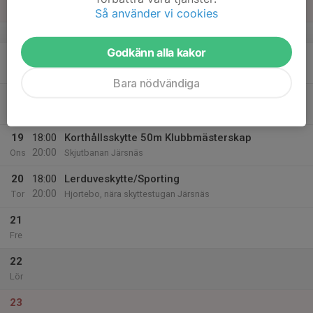
Sön
Så använder vi cookies
v.34
Godkänn alla kakor
17
18:00
Kulskytte 0-300m
20:00
Mån
Skjutbanan Järsnäs
Bara nödvändiga
18
Tis
19
18:00
Korthållsskytte 50m Klubbmästerskap
20:00
Ons
Skjutbanan Järsnäs
20
18:00
Lerduveskytte/Sporting
20:00
Tor
Hjortebo, nära skyttestugan Järsnäs
21
Fre
22
Lör
23