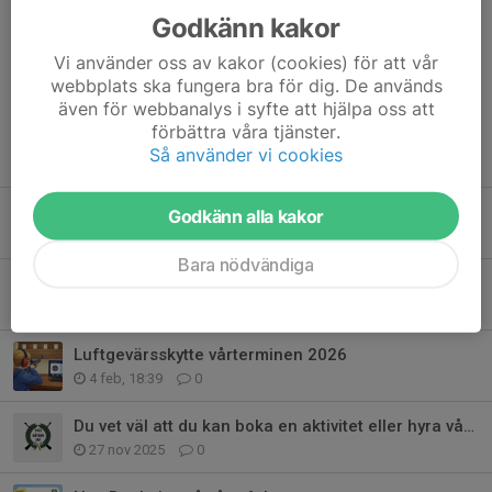
Godkänn kakor
Kommentarer
Vi använder oss av kakor (cookies) för att vår
webbplats ska fungera bra för dig. De används
även för webbanalys i syfte att hjälpa oss att
förbättra våra tjänster.
Så använder vi cookies
Tidigare nyheter
Discoskytte på sportlovet - kom och ha en kul kväll med oss!
Godkänn alla kakor
4 feb, 19:24
0
Bara nödvändiga
Kallelse till årsmöte, 27 februari 2026
4 feb, 19:15
0
Luftgevärsskytte vårterminen 2026
4 feb, 18:39
0
Du vet väl att du kan boka en aktivitet eller hyra vår lokal?
27 nov 2025
0