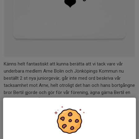
Känns helt fantastiskt att kunna berätta att vi tack vare vår
underbara medlem Arne Bolin och Jönköpings Kommun nu
beställt 2 st nya juniorgevär, går inte med ord beskriva vår
tacksamhet mot Arne, helt otroligt det han och hans bortgångne
bror Bertil gjorde och gör för vår förening, ägna gärna Bertil en
tanke samt byt några ord med Arne när ni träffar honom. //
Styrelsen
Dela nyhet