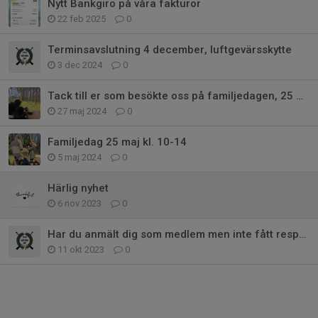
Nytt Bankgiro på våra fakturor
22 feb 2025
0
Terminsavslutning 4 december, luftgevärsskytte
3 dec 2024
0
Tack till er som besökte oss på familjedagen, 25 maj!
27 maj 2024
0
Familjedag 25 maj kl. 10-14
5 maj 2024
0
Härlig nyhet
6 nov 2023
0
Har du anmält dig som medlem men inte fått respons?
11 okt 2023
0