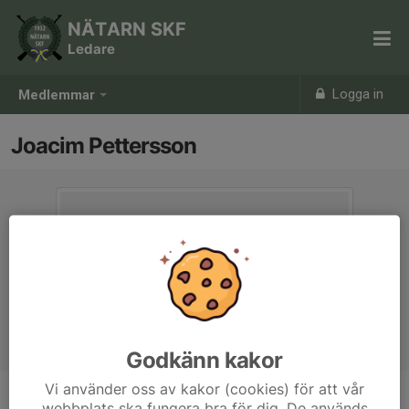
NÄTARN SKF
Ledare
Logga in
Medlemmar
Joacim Pettersson
Godkänn kakor
Vi använder oss av kakor (cookies) för att vår
webbplats ska fungera bra för dig. De används
Ålder
56 år