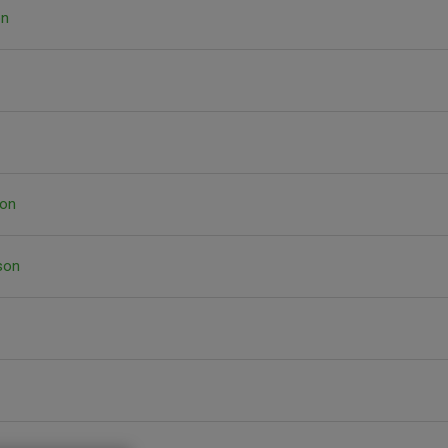
on
son
son