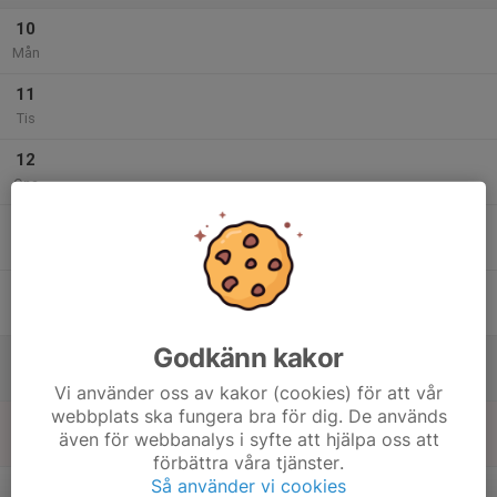
10
Mån
11
Tis
12
Ons
13
Tor
14
Fre
Godkänn kakor
15
Lör
Vi använder oss av kakor (cookies) för att vår
webbplats ska fungera bra för dig. De används
16
även för webbanalys i syfte att hjälpa oss att
Sön
förbättra våra tjänster.
v.34
Så använder vi cookies