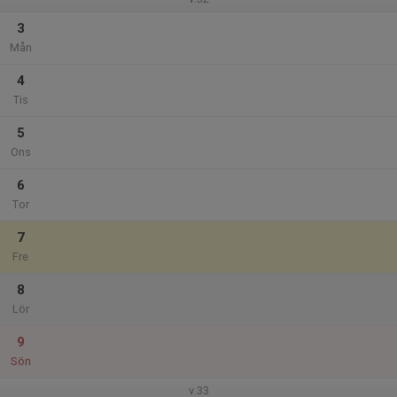
3
Mån
4
Tis
5
Ons
6
Tor
7
Fre
8
Lör
9
Sön
v.33