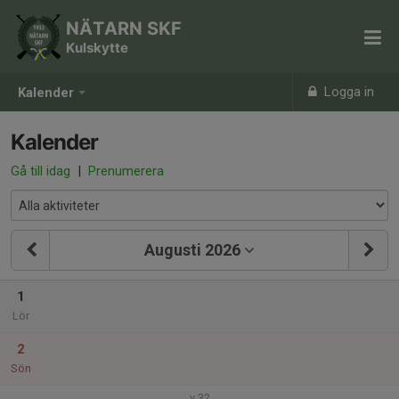
NÄTARN SKF
Kulskytte
Logga in
Kalender
Kalender
Gå till idag
|
Prenumerera
Augusti 2026
1
Lör
2
Sön
v.32