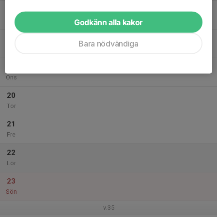
17
Mån
Godkänn alla kakor
18
Bara nödvändiga
Tis
19
Ons
20
Tor
21
Fre
22
Lör
23
Sön
v.35