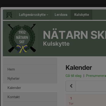
Luftgevärsskytte
Lerduva
Kulskytte
NÄTARN SK
Kulskytte
Kalender
Hem
Gå till idag
|
Prenumerer
Nyheter
Kalender
Kontakt
1
Tor