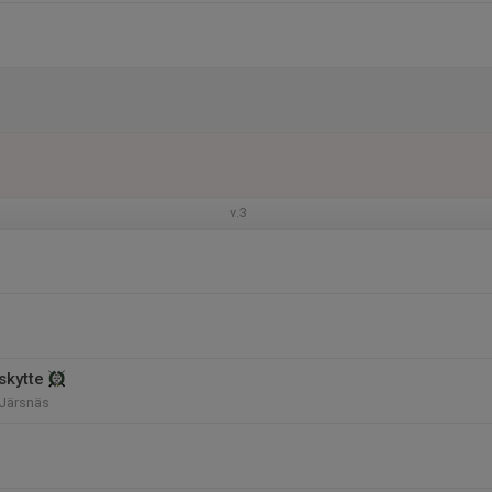
v.3
skytte
 Järsnäs