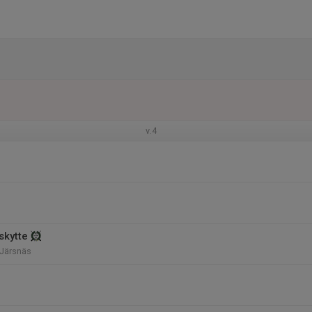
v.4
skytte
 Järsnäs