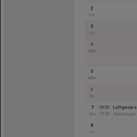
2
Fre
3
Lör
4
Sön
5
Mån
6
Tis
7
18:00
Luftgevärs
19:30
Ons
Skyttestugan
8
Tor