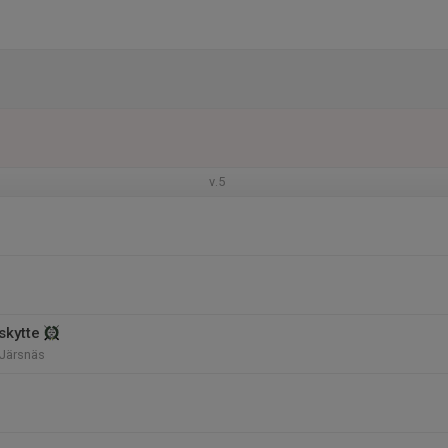
v.5
skytte
 Järsnäs