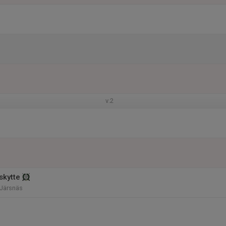
v.2
skytte
 Järsnäs